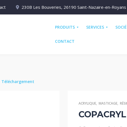
act
230B Les Bouveries, 26190 Saint-Nazaire-en-Royans
PRODUITS
SERVICES
SOCI
CONTACT
e
Téléchargement
ACRYLIQUE
,
MASTICAGE
,
RÉS
COPACRYL 