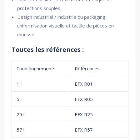
protections souples,
Design industriel / industrie du packaging :
uniformisation visuelle et tactile de pièces en
mousse.
Toutes les références :
Conditionnements
Références
1 l
EFX R01
5 l
EFX R05
25 l
EFX R25
57 l
EFX R57