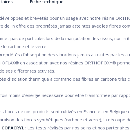
taires
Fiche technique
éveloppés et brevetés pour un usage avec notre résine ORTHO
re de lin offre des propriétés jamais atteintes avec les fibres con
e : pas de particules lors de la manipulation des tissus, non irrit
e le carbone et le verre.
ropriétés d’absorption des vibrations jamais atteintes par les aut
THOFLAX® en association avec nos résines ORTHOPOXY® permetten
de ses différentes activités.
tés d’isolation thermique a contrario des fibres en carbone très co
 fois moins d’énergie nécessaire pour être transformée par rappo
s fibres de nos produits sont cultivés en France et en Belgique 
raison des fibres synthétiques (carbone et verre), la découpe de l
es COPACRYL
: Les tests réalisés par nos soins et nos partenaire