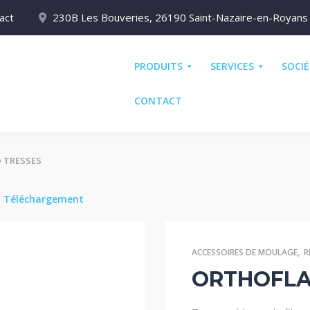
act
230B Les Bouveries, 26190 Saint-Nazaire-en-Royans
PRODUITS
SERVICES
SOCI
CONTACT
 TRESSES
e
Téléchargement
ACCESSOIRES DE MOULAGE
,
R
ORTHOFLA