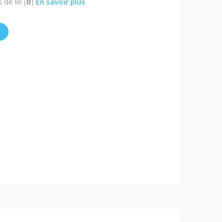
de lin (
B
)
En savoir plus