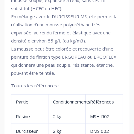
mousse souple, expansée à l'eau, sans CFC ni
substitut (HCFC ou HFC).
En mélange avec le DURCISSEUR MS, elle permet la
réalisation d’une mousse polyuréthane très
expansée, au rendu ferme et élastique avec une
densité d’environ 55 g/L (ou kg/m3).
La mousse peut être colorée et recouverte d'une
peinture de finition type ERGOPEAU ou ERGOFLEX,
qui donnera une peau souple, résistante, étanche,
pouvant être teintée.
Toutes les références :
Partie
Conditionnements
Références
Résine
2 kg
MSH R02
Durcisseur
2 kg
DMS 002