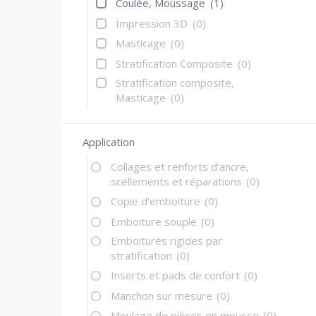
Coulée, Moussage
(1)
Impression 3D
(0)
Masticage
(0)
Stratification Composite
(0)
Stratification composite,
Masticage
(0)
Application
Collages et renforts d’ancre,
scellements et réparations
(0)
Copie d'emboiture
(0)
Emboiture souple
(0)
Emboitures rigides par
stratification
(0)
Inserts et pads de confort
(0)
Manchon sur mesure
(0)
Moulage de pièces en mousse
(0)