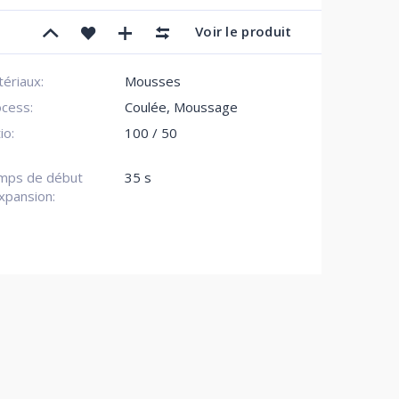
Voir le produit
ériaux:
Mousses
cess:
Coulée, Moussage
io:
100 / 50
mps de début
35 s
xpansion: