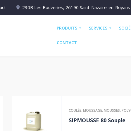
act
230B Les Bouveries, 26190 Saint-Nazaire-en-Royans
PRODUITS
SERVICES
SOCI
CONTACT
COULÉE
,
MOUSSAGE
,
MOUSSES
,
POLY
SIPMOUSSE 80 Souple