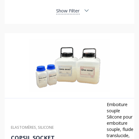
Show Filter
Emboiture
souple
Silicone pour
emboiture
ELASTOMÈRES
,
SILICONE
souple, fluide
translucide,
COPSIL SOCKET