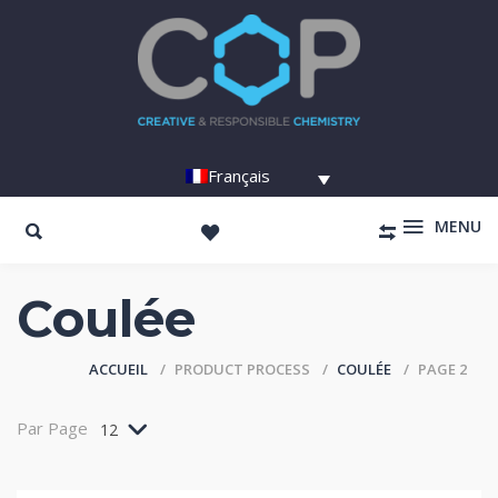
Français
MENU
Coulée
ACCUEIL
PRODUCT PROCESS
COULÉE
PAGE 2
Par Page
12