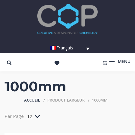
Français
MENU
1000mm
ACCUEIL
PRODUCT LARGEUR
1000MM
Par Page
12