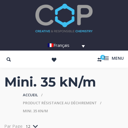
Français
6
MENU
Mini. 35 kN/m
ACCUEIL
PRODUCT RÉSISTANCE AU DÉCHIREMENT
MINI. 35 KN/M
Par Page
12