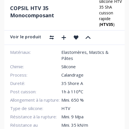
silicone HTV
35 ShA
COPSIL HTV 35
cuisson
Monocomposant
rapide
(
HTV35
)
Voir le produit
Matériaux:
Elastomères, Mastics &
Pâtes
Chimie:
Silicone
Process:
Calandrage
Dureté:
35 Shore A
Post cuisson:
1h à 110°C
Allongement à la rupture:
Mini. 650 %
Type de silicone:
HTV
Résistance à la rupture:
Mini. 9 Mpa
Résistance au
Mini. 35 kN/m