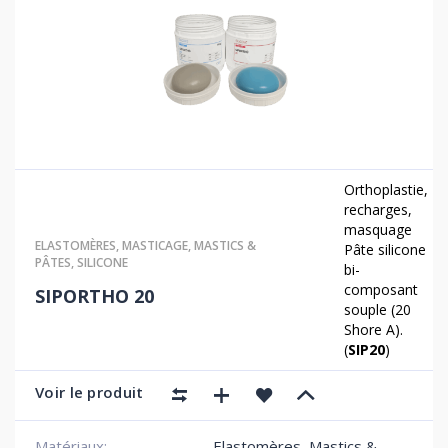
Orthoplastie,
recharges,
masquage
ELASTOMÈRES
,
MASTICAGE
,
MASTICS &
Pâte silicone
PÂTES
,
SILICONE
bi-
composant
SIPORTHO 20
souple (20
Shore A).
(
SIP20
)
Voir le produit
Matériaux:
Elastomères, Mastics &