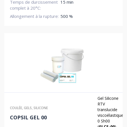
Temps de durcissement
15 min
complet à 20°C:
Allongement à la rupture:
500 %
Gel Silicone
RTV
COULÉE
,
GELS
,
SILICONE
translucide
viscoélastique
COPSIL GEL 00
0 Sh00
(
GLCS-00
)