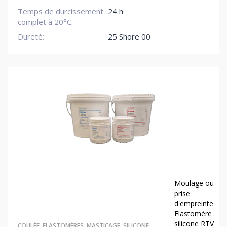
Temps de durcissement
24 h
complet à 20°C:
Dureté:
25 Shore 00
Moulage ou
prise
d'empreinte
Elastomère
silicone RTV
COULÉE
,
ELASTOMÈRES
,
MASTICAGE
,
SILICONE