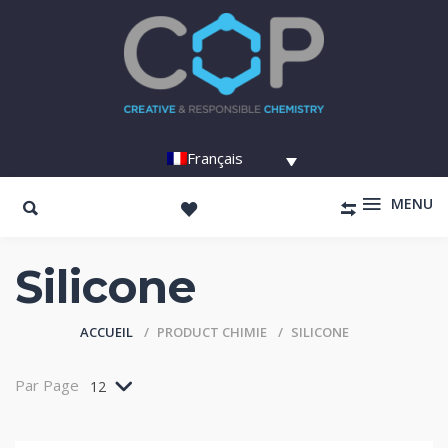
Français
MENU
Silicone
ACCUEIL
PRODUCT CHIMIE
SILICONE
Par Page
12