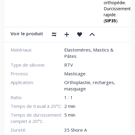
orthopédie.
Durcissement
rapide.
(
SIP35
)
Voir le produit
Matériaux:
Elastomères, Mastics &
Pâtes
Type de silicone:
RTV
Process:
Masticage
Application:
Orthoplastie, recharges,
masquage
Ratio:
1 : 1
Temps de travail à 20°C:
2 min
Temps de durcissement
5 min
complet à 20°C:
Dureté:
35 Shore A