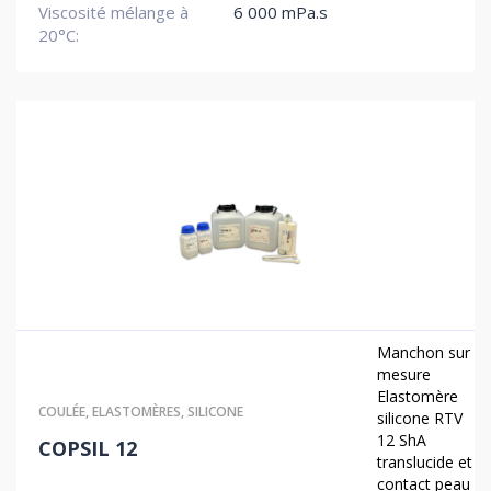
Viscosité mélange à
6 000 mPa.s
20°C:
Manchon sur
mesure
Elastomère
COULÉE
,
ELASTOMÈRES
,
SILICONE
silicone RTV
12 ShA
COPSIL 12
translucide et
contact peau