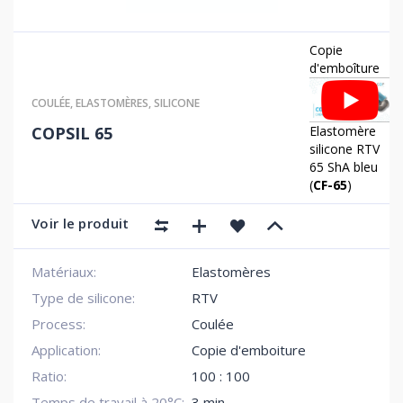
Copie
d'emboîture
COULÉE
,
ELASTOMÈRES
,
SILICONE
Elastomère
COPSIL 65
silicone RTV
65 ShA bleu
(
CF-65
)
Voir le produit
Matériaux:
Elastomères
Type de silicone:
RTV
Process:
Coulée
Application:
Copie d'emboiture
Ratio:
100 : 100
Temps de travail à 20°C:
3 min