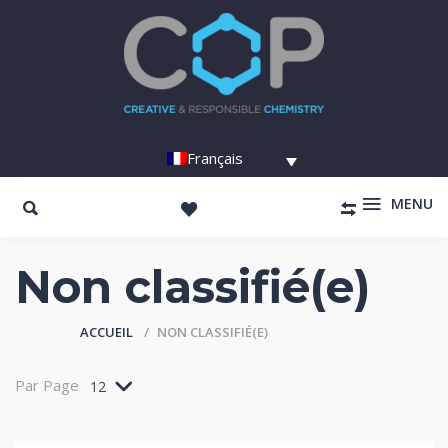
Français
MENU
Non classifié(e)
ACCUEIL
NON CLASSIFIÉ(E)
Par Page
12