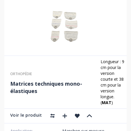
Longueur : 9
cm pour la
version
ORTHOPÉDIE
courte et 38
Matrices techniques mono-
cm pour la
élastiques
version
longue.
(
MAT
)
Voir le produit
Application:
Manchon sur mesure