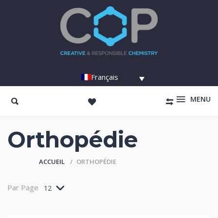
Français
MENU
Orthopédie
ACCUEIL
ORTHOPÉDIE
Par Page
12