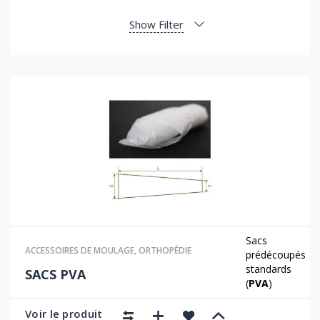
Show Filter
Sacs
ACCESSOIRES DE MOULAGE
,
ORTHOPÉDIE
prédécoupés
standards
SACS PVA
(
PVA
)
Voir le produit