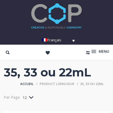
Français
MENU
35, 33 ou 22mL
ACCUEIL
PRODUCT LONGUEUR
35, 33 OU 22ML
Par Page
12