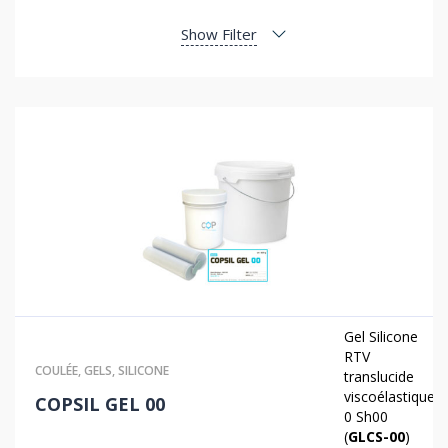
Show Filter
Gel Silicone
RTV
COULÉE
,
GELS
,
SILICONE
translucide
viscoélastique
COPSIL GEL 00
0 Sh00
(
GLCS-00
)