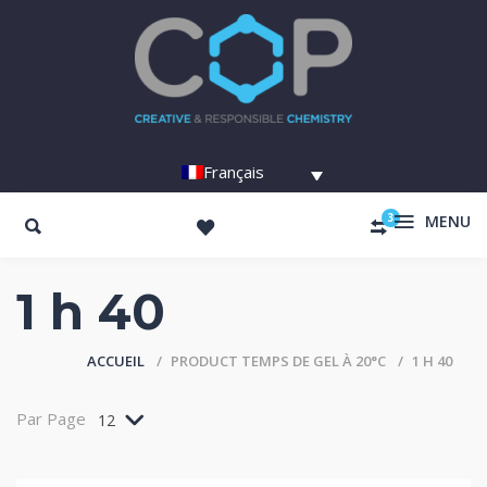
Français
3
MENU
1 h 40
ACCUEIL
PRODUCT TEMPS DE GEL À 20°C
1 H 40
Par Page
12