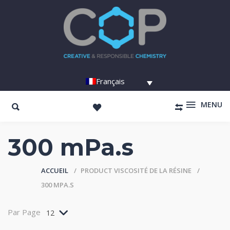
Français
MENU
300 mPa.s
ACCUEIL
PRODUCT VISCOSITÉ DE LA RÉSINE
300 MPA.S
Par Page
12