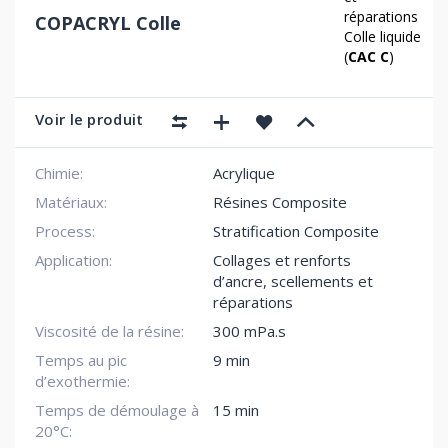
réparations
COPACRYL Colle
Colle liquide
(
CAC C
)
Voir le produit
Chimie:
Acrylique
Matériaux:
Résines Composite
Process:
Stratification Composite
Application:
Collages et renforts
d’ancre, scellements et
réparations
Viscosité de la résine:
300 mPa.s
Temps au pic
9 min
d’exothermie:
Temps de démoulage à
15 min
20°C: