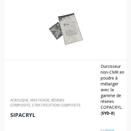
Durcisseur
non-CMR en
poudre à
mélanger
avec la
gamme de
ACRYLIQUE
,
MASTICAGE
,
RÉSINES
résines
COMPOSITE
,
STRATIFICATION COMPOSITE
COPACRYL.
(
SYD-II
)
SIPACRYL
Cuillère