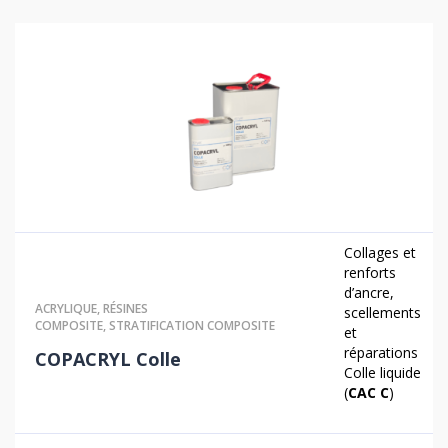
Collages et
renforts
d’ancre,
ACRYLIQUE
,
RÉSINES
scellements
COMPOSITE
,
STRATIFICATION COMPOSITE
et
réparations
COPACRYL Colle
Colle liquide
(
CAC C
)