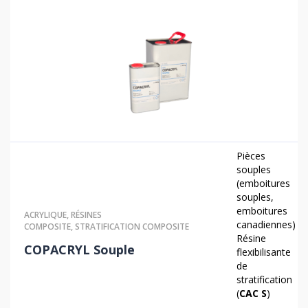
Pièces
souples
(emboitures
souples,
emboitures
ACRYLIQUE
,
RÉSINES
canadiennes)
COMPOSITE
,
STRATIFICATION COMPOSITE
Résine
COPACRYL Souple
flexibilisante
de
stratification
(
CAC S
)