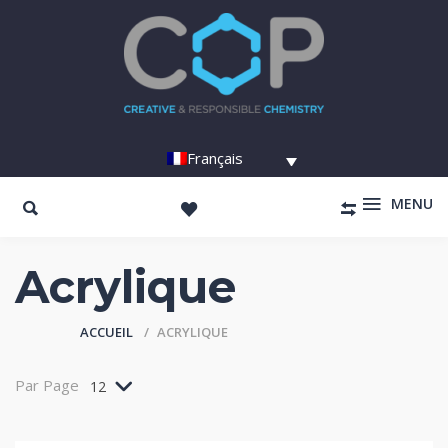
Français
MENU
Acrylique
ACCUEIL
ACRYLIQUE
Par Page
12