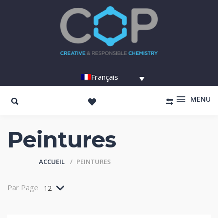
Français
MENU
Peintures
ACCUEIL
PEINTURES
Par Page
12