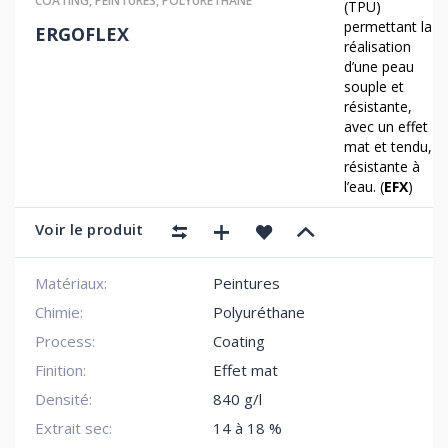
COATING
,
PEINTURES
,
POLYURÉTHANE
(TPU)
permettant la
ERGOFLEX
réalisation
d’une peau
souple et
résistante,
avec un effet
mat et tendu,
résistante à
l’eau. (
EFX
)
Voir le produit
Matériaux:
Peintures
Chimie:
Polyuréthane
Process:
Coating
Finition:
Effet mat
Densité:
840 g/l
Extrait sec:
14 à 18 %