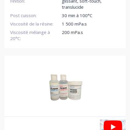
Finition:
glissant
,
soft-touch
,
translucide
Post cuisson:
30 min à 100°C
Viscosité de la résine:
1 500 mPa.s
Viscosité mélange à
200 mPa.s
20°C: