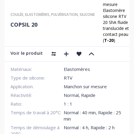
mesure
Elastomère
COULÉE
,
ELASTOMÈRES
,
PULVÉRISATION
,
SILICONE
silicone RTV
20 ShA fluide
COPSIL 20
translucide et
contact peau
(
T-20
)
Voir le produit
Matériaux:
Elastomères
Type de silicone:
RTV
Application:
Manchon sur mesure
Réactivité:
Normal
,
Rapide
Ratio:
1 : 1
Temps de travail à 20°C:
Normal : 40 min
,
Rapide : 25
min
Temps de démoulage à
Normal : 4 h
,
Rapide : 2 h
20°C: