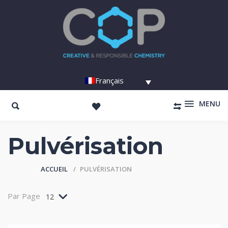
Français
MENU
Pulvérisation
ACCUEIL
PULVÉRISATION
Par Page
12