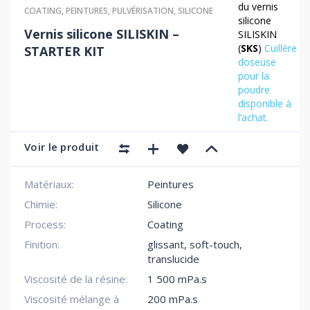
du vernis
COATING
,
PEINTURES
,
PULVÉRISATION
,
SILICONE
silicone
Vernis silicone SILISKIN –
SILISKIN
(
SKS
)
Cuillère
STARTER KIT
doseuse
pour la
poudre
disponible à
l’achat.
Voir le produit
Matériaux:
Peintures
Chimie:
Silicone
Process:
Coating
Finition:
glissant
,
soft-touch
,
translucide
Viscosité de la résine:
1 500 mPa.s
Viscosité mélange à
200 mPa.s