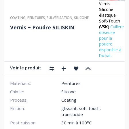
Vernis
Silicone
élastique
COATING
,
PEINTURES
,
PULVÉRISATION
,
SILICONE
Soft-Touch
(
VSK
)
Cuillère
Vernis + Poudre SILISKIN
doseuse
pour la
poudre
disponible à
l’achat.
Voir le produit
Matériaux:
Peintures
Chimie:
Silicone
Process:
Coating
Finition:
glissant
,
soft-touch
,
translucide
Post cuisson:
30 min à 100°C