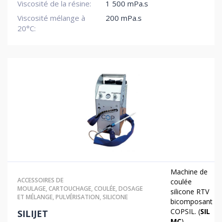
Viscosité de la résine:
1 500 mPa.s
Viscosité mélange à
200 mPa.s
20°C:
Machine de
ACCESSOIRES DE
coulée
MOULAGE
,
CARTOUCHAGE
,
COULÉE
,
DOSAGE
silicone RTV
ET MÉLANGE
,
PULVÉRISATION
,
SILICONE
bicomposant
COPSIL. (
SIL
SILIJET
MC
)